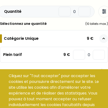
Quantité
Sélectionnez une quantité
(
10
billets max.)
Catégorie Unique
9 €
Plein tarif
9 €
–
Total :
Cliquez sur "Tout accepter" pour accepter les
cookies et poursuivre directement sur le site. Le
Ajouter mes places au panier
site utilise les cookies afin d'améliorer votre
expérience et de réaliser des statistiques. Vous
Choisir mes places
pouvez à tout moment accepter ou refuser
individuellement les cookies facultatifs depuis